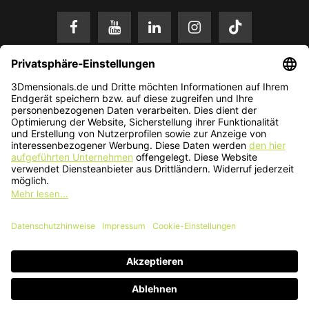
* Alle Preise in EUR inkl. gesetzl. Mehrwertsteuer zzgl.
Versandkosten
.
Änderungen und Irrtümer vorbehalten. Nur solange der Vorrat reicht.
© 2026 3Dmensionals / PONTIALIS GmbH & Co. KG - All Rights Reserved.​
Kundenbewertung