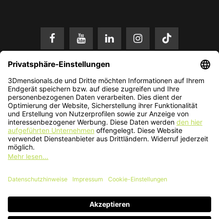
* Alle Preise in EUR inkl. gesetzl. Mehrwertsteuer zzgl.
Versandkosten
.
Änderungen und Irrtümer vorbehalten. Nur solange der Vorrat reicht.
© 2026 3Dmensionals / PONTIALIS GmbH & Co. KG - All Rights Reserved.​
Kundenbewertung