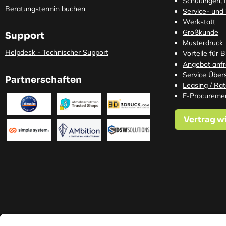
Schulungen, I
Beratungstermin buchen
Service- und
Werkstatt
Großkunde
Support
Musterdruck
Helpdesk - Technischer Support
Vorteile für 
Angebot anf
Service Übers
Partnerschaften
Leasing / Ra
E-Procureme
Vertrag w