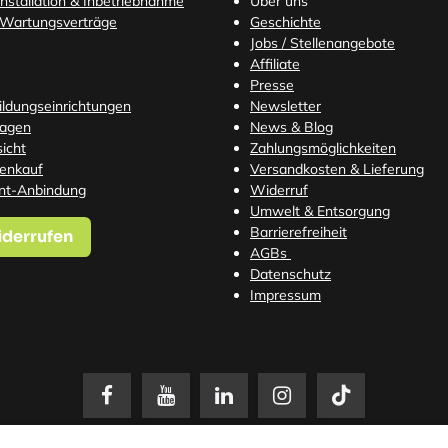
nstallation & Inbetriebnahme
Über uns
 Wartungsverträge
Geschichte
Jobs / Stellenangebote
Affiliate
Presse
Bildungseinrichtungen
Newsletter
ragen
News & Blog
icht
Zahlungsmöglichkeiten
tenkauf
Versandkosten
& Lieferung
nt-Anbindung
Widerruf
Umwelt & Entsorgung
Barrierefreiheit
iderrufen
AGBs
Datenschutz
Impressum