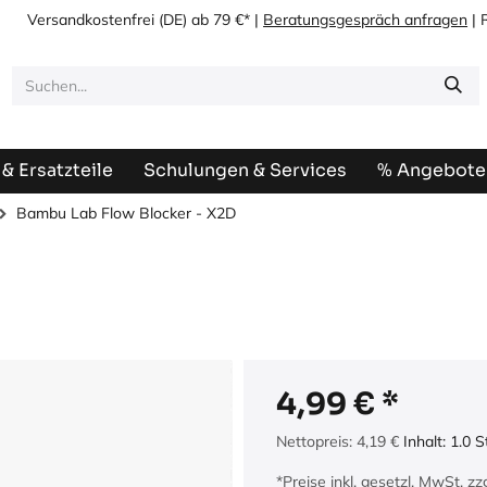
Versandkostenfrei
(DE) ab 79 €* |
Beratungsgespräch anfragen
| 
& Ersatzteile
Schulungen & Services
% Angebote
Bambu Lab Flow Blocker - X2D
4,99
€
Nettopreis:
4,19
€
Inhalt:
1.0
S
*Preise inkl. gesetzl. MwSt. z