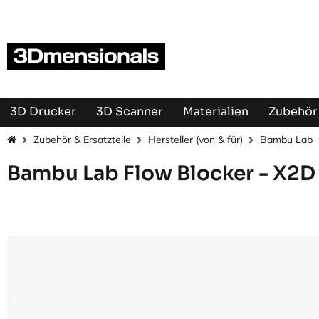
Zum Inhalt springen
3D Drucker
3D Scanner
Materialien
Zubehör 
Zubehör & Ersatzteile
Hersteller (von & für)
Bambu Lab
Bambu Lab Flow Blocker - X2D