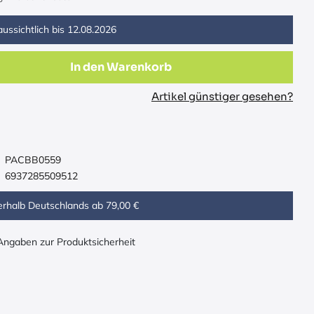
ussichtlich bis
12.08.2026
In den Warenkorb
Artikel günstiger gesehen?
PACBB0559
6937285509512
erhalb Deutschlands ab 79,00 €
 Angaben zur Produktsicherheit