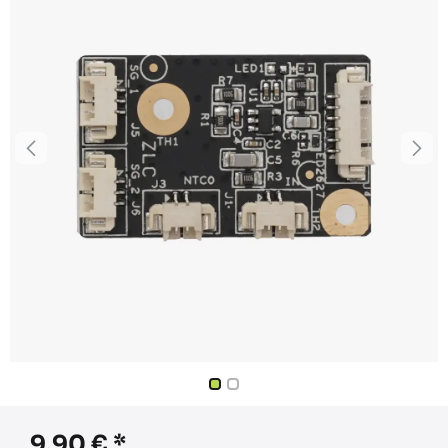
9,90
€