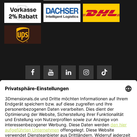
* Alle Preise in EUR inkl. gesetzl. Mehrwertsteuer zzgl.
Versandkosten
.
Änderungen und Irrtümer vorbehalten. Nur solange der Vorrat reicht.
© 2026 3Dmensionals / PONTIALIS GmbH & Co. KG - All Rights Reserved.​
Kundenbewertung