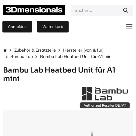
Zum Inhalt springen
Anmelden
Warenkorb
Zubehör & Ersatzteile
Hersteller (von & für)
Bambu Lab
Bambu Lab Heatbed Unit für A1 mini
Bambu Lab Heatbed Unit für A1
mini