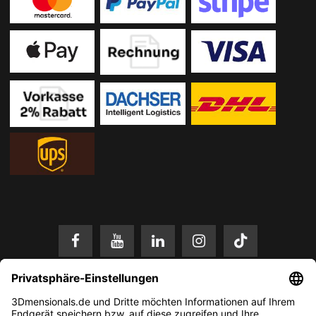
* Alle Preise in EUR inkl. gesetzl. Mehrwertsteuer zzgl.
Versandkosten
.
Änderungen und Irrtümer vorbehalten. Nur solange der Vorrat reicht.
© 2026 3Dmensionals / PONTIALIS GmbH & Co. KG - All Rights Reserved.​