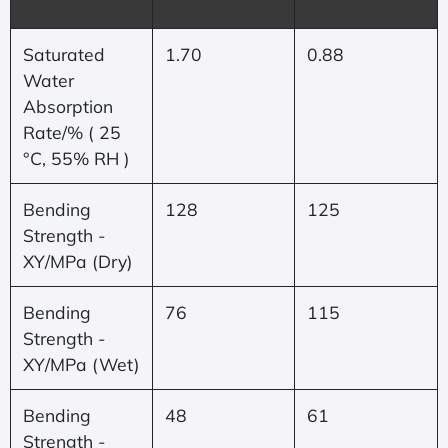
Saturated
1.70
0.88
Water
Absorption
Rate/% ( 25
°C, 55% RH )
Bending
128
125
Strength -
XY/MPa (Dry)
Bending
76
115
Strength -
XY/MPa (Wet)
Bending
48
61
Strength -