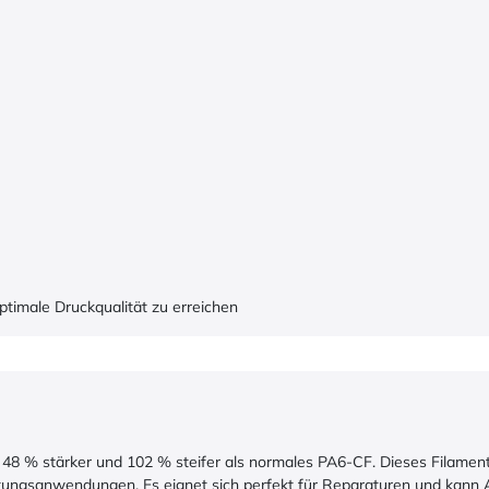
timale Druckqualität zu erreichen
ist 48 % stärker und 102 % steifer als normales PA6-CF. Dieses Filam
stungsanwendungen. Es eignet sich perfekt für Reparaturen und kann 