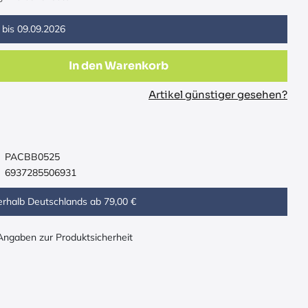
 bis
09.09.2026
In den Warenkorb
Artikel günstiger gesehen?
PACBB0525
6937285506931
erhalb Deutschlands ab 79,00 €
 Angaben zur Produktsicherheit