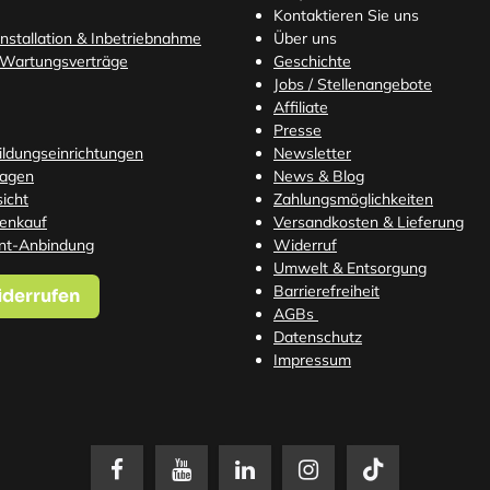
Kontaktieren Sie uns
nstallation & Inbetriebnahme
Über uns
 Wartungsverträge
Geschichte
Jobs / Stellenangebote
Affiliate
Presse
Bildungseinrichtungen
Newsletter
ragen
News & Blog
icht
Zahlungsmöglichkeiten
tenkauf
Versandkosten
& Lieferung
nt-Anbindung
Widerruf
Umwelt & Entsorgung
Barrierefreiheit
iderrufen
AGBs
Datenschutz
Impressum