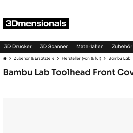
Zum Inhalt springen
3D Drucker
3D Scanner
Materialien
Zubehör 
Zubehör & Ersatzteile
Hersteller (von & für)
Bambu Lab
Bambu Lab Toolhead Front Cov