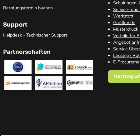
Schulungen, I
Beratungstermin buchen
Service- und
Werkstatt
Großkunde
Support
Musterdruck
Helpdesk - Technischer Support
Vorteile für 
Angebot anf
Service Übers
Partnerschaften
Leasing / Ra
E-Procureme
Vertrag w