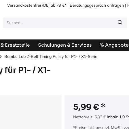
Versandkostenfrei
(DE) ab 79 €* |
Beratungsgespräch anfragen
| 
& Ersatzteile
Schulungen & Services
% Angebote
Bambu Lab Z-Belt Timing Pulley für P1- / X1-Serie
für P1- / X1-
5,99
€
Nettopreis:
5,03
€
Inhalt:
1.0
S
*Preise inkl. gesetzl. MwSt. z