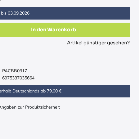
 bis
03.09.2026
In den Warenkorb
Artikel günstiger gesehen?
PACBB0317
6975337035664
erhalb Deutschlands ab 79,00 €
 Angaben zur Produktsicherheit