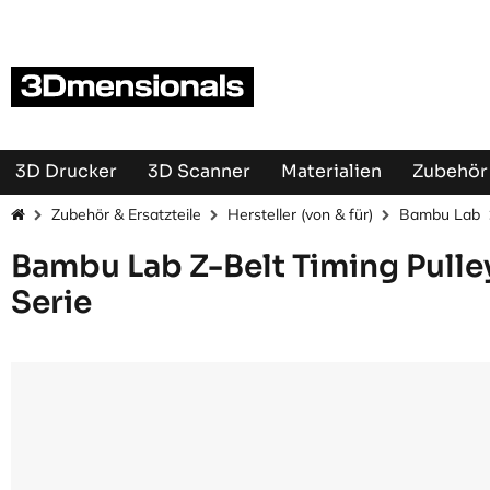
Zum Inhalt springen
3D Drucker
3D Scanner
Materialien
Zubehör 
Zubehör & Ersatzteile
Hersteller (von & für)
Bambu Lab
Bambu Lab Z-Belt Timing Pulley 
Serie