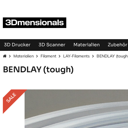
Zum Inhalt springen
3D Drucker
3D Scanner
Materialien
Zubehör 
Materialien
Filament
LAY-Filaments
BENDLAY (tough
BENDLAY (tough)
SALE