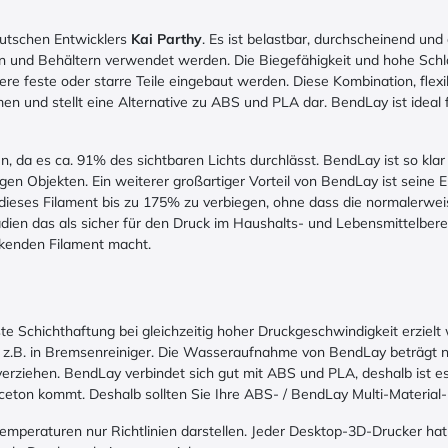
eutschen Entwicklers
Kai Parthy
. Es ist belastbar, durchscheinend und 
en und Behältern verwendet werden. Die Biegefähigkeit und hohe Schl
e feste oder starre Teile eingebaut werden. Diese Kombination, flexi
n und stellt eine Alternative zu ABS und PLA dar. BendLay ist ideal für
en, da es ca. 91% des sichtbaren Lichts durchlässt. BendLay ist so kla
n Objekten. Ein weiterer großartiger Vorteil von BendLay ist seine El
, dieses Filament bis zu 175% zu verbiegen, ohne dass die normaler
dien das als sicher für den Druck im Haushalts- und Lebensmittelber
ckenden Filament macht.
e Schichthaftung bei gleichzeitig hoher Druckgeschwindigkeit erzielt
lich z.B. in Bremsenreiniger. Die Wasseraufnahme von BendLay beträgt
rziehen. BendLay verbindet sich gut mit ABS und PLA, deshalb ist es
Aceton kommt. Deshalb sollten Sie Ihre ABS- / BendLay Multi-Material
emperaturen nur Richtlinien darstellen. Jeder Desktop-3D-Drucker ha