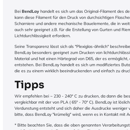
Bei
BendLay
handelt es sich um das Original-Filament des d
kann diese Filament für den Druck von durchsichtigen Flasch
Scharniere und andere mechanische Bauelemente, die in weiter
auch sehr geeignet z.B. für die Erstellung von Gurten und Rieme
Lichtdurchlässigkeit erfordern.
Seine Transparenz lässt sich als "Plexiglas-ähnlich" beschreib
BendLay besonders geeignet zum Drucken von lichtdurchlässige
Material und hat einen Härtegrad von D65, der es ermöglicht
entstehen. Bei BendLay handelt es sich um modifiziertes Buta
die es zu einem wirklich beeindruckenden und einfach zu dru
Tipps
Wir empfehlen bei ~ 230 - 240° C zu drucken, da dann die best
vergleichbar mit der von PLA ( 65° - 70° C). BendLay ist lös
Verdunstung entsteht und sich daher die Ausdrucke weniger ve
bitte, dass BendLay "krümelig" wird, wenn es in Kontakt mit 
* Bitte beachten Sie, dass die oben genannten Verarbeitungst