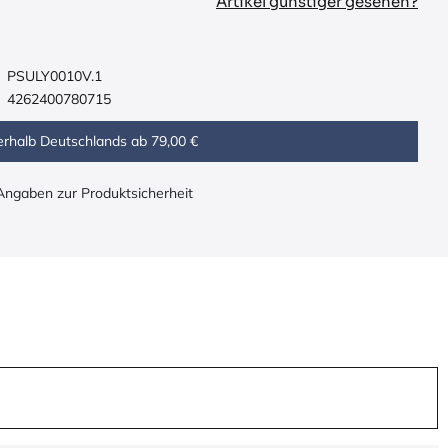
Artikel günstiger gesehen?
PSULY0010V.1
4262400780715
erhalb Deutschlands ab 79,00 €
 Angaben zur Produktsicherheit