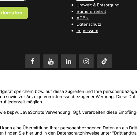
Umwelt & Entsorgung
Barrierefreiheit
iderrufen
AGBs
Datenschutz
Impressum
setzl. Mehrwertsteuer zzgl.
Versandkosten
. Änderungen und Irrtümer vorbehalten. N
© 2026 3Dmensionals / PONTIALIS GmbH & Co. KG - All Rights Reserved.​
Kundenbewertung