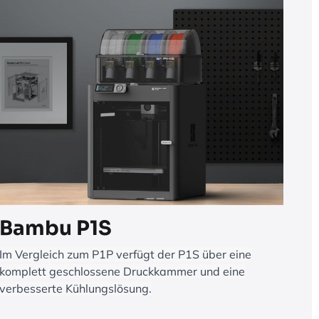
Bambu P1S
Im Vergleich zum P1P verfügt der P1S über eine
komplett geschlossene Druckkammer und eine
verbesserte Kühlungslösung.