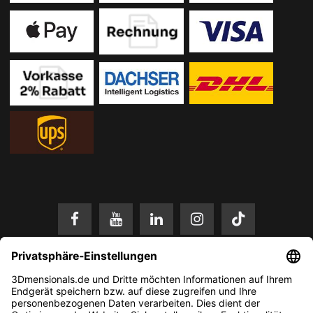
* Alle Preise in EUR inkl. gesetzl. Mehrwertsteuer zzgl.
Versandkosten
.
Änderungen und Irrtümer vorbehalten. Nur solange der Vorrat reicht.
© 2026 3Dmensionals / PONTIALIS GmbH & Co. KG - All Rights Reserved.​