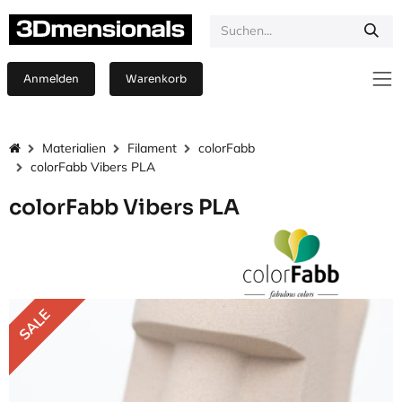
Zum Inhalt springen
Anmelden
Warenkorb
Materialien
Filament
colorFabb
colorFabb Vibers PLA
colorFabb Vibers PLA
SALE