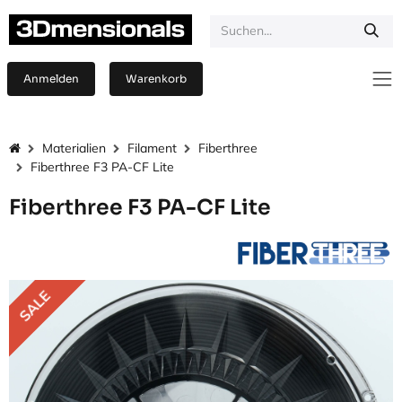
Zum Inhalt springen
Anmelden
Warenkorb
Materialien
Filament
Fiberthree
Fiberthree F3 PA-CF Lite
Fiberthree F3 PA-CF Lite
SALE