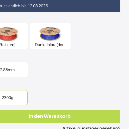
ussichtlich bis
12.08.2026
Rot (red)
Dunkelblau (dark
blue)
2,85mm
2300g
In den Warenkorb
Artikel günstiger gesehen?