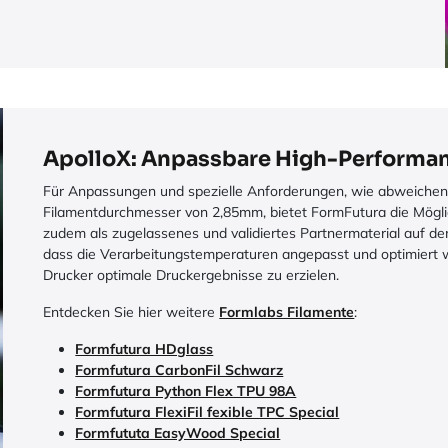
ApolloX: Anpassbare High-Performa
Für Anpassungen und spezielle Anforderungen, wie abweiche
Filamentdurchmesser von 2,85mm, bietet FormFutura die Möglic
zudem als zugelassenes und validiertes Partnermaterial auf dem
dass die Verarbeitungstemperaturen angepasst und optimiert
Drucker optimale Druckergebnisse zu erzielen.
Entdecken Sie hier weitere
Formlabs Filamente
:
Formfutura HDglass
Formfutura CarbonFil Schwarz
Formfutura Python Flex TPU 98A
Formfutura FlexiFil fexible TPC Special
Formfututa EasyWood Special