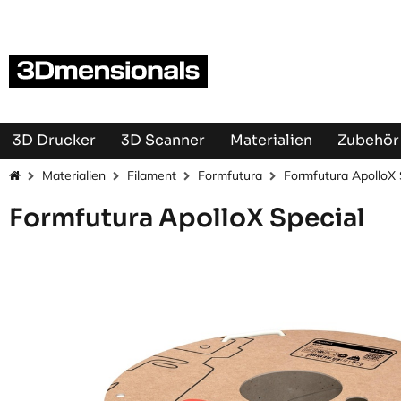
Zum Inhalt springen
3D Drucker
3D Scanner
Materialien
Zubehör 
Materialien
Filament
Formfutura
Formfutura ApolloX 
Formfutura ApolloX Special