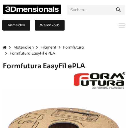
Zum Inhalt springen
Anmelden
Warenkorb
Materialien
Filament
Formfutura
Formfutura EasyFil ePLA
Formfutura EasyFil ePLA