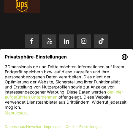
* Alle Preise in EUR inkl. gesetzl. Mehrwertsteuer zzgl.
Versandkosten
.
Änderungen und Irrtümer vorbehalten. Nur solange der Vorrat reicht.
© 2026 3Dmensionals / PONTIALIS GmbH & Co. KG - All Rights Reserved.​
Kundenbewertung