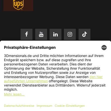
* Alle Preise in EUR inkl. gesetzl. Mehrwertsteuer zzgl.
Versandkosten
.
Änderungen und Irrtümer vorbehalten. Nur solange der Vorrat reicht.
© 2026 3Dmensionals / PONTIALIS GmbH & Co. KG - All Rights Reserved.​
Kundenbewertung