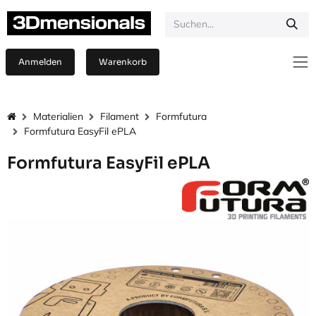
Zum Inhalt springen
Anmelden
Warenkorb
Materialien
Filament
Formfutura
Formfutura EasyFil ePLA
Formfutura EasyFil ePLA