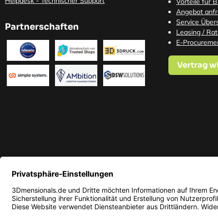
Helpdesk - Technischer Support
Vorteile für 
Angebot anf
Service Übers
Partnerschaften
Leasing / Ra
E-Procureme
Vertrag w
* Alle Preise in EUR inkl. ge