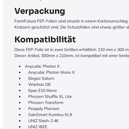
Verpackung
FormFutura FEP-Folien sind einzeln in einem Kartonumschlag ver
Kratzern geschützt sind. Die Schutzfolien sind etwas größer a
Kompatibilität
Diese FEP-Folie ist in zwei Größen erhältlich: 210 mm x 300 
Dieser Artikel, 300mm x 210mm, ist kompatibel mit einer breit
Anycubic Photon X
Anycubic Photon Mono X
Elegoo Saturn
Wanhao D8
Epax E10 Mono
Phrozen Shuffle XL Lite
Phrozen Transform
Peopoly Phenom
SainSmart Kumitsu KL9
UNIZ Slash-2 4K
UNIZ IBEE