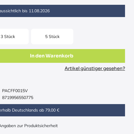
ussichtlich bis
11.08.2026
3 Stück
5 Stück
In den Warenkorb
Artikel günstiger gesehen?
PACFF0015V
8719956550775
erhalb Deutschlands ab 79,00 €
 Angaben zur Produktsicherheit