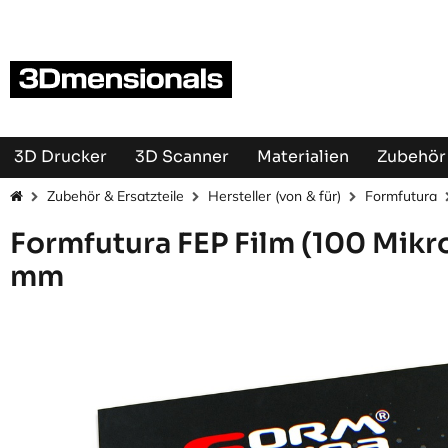
Zum Inhalt springen
3D Drucker
3D Scanner
Materialien
Zubehör 
Zubehör & Ersatzteile
Hersteller (von & für)
Formfutura
Formfutura FEP Film (100 Mikr
mm