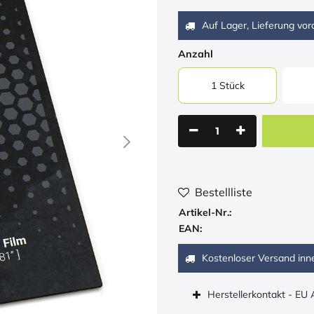
Auf Lager, Lieferung vora
Anzahl
1 Stück
Bestellliste
Artikel-Nr.:
EAN:
Kostenloser Versand inn
Herstellerkontakt - EU