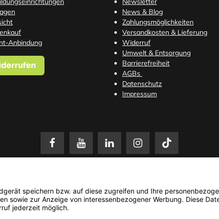
Bildungseinrichtungen
Newsletter
ragen
News & Blog
icht
Zahlungsmöglichkeiten
tenkauf
Versandkosten
& Lieferung
nt-Anbindung
Widerruf
Umwelt & Entsorgung
Barrierefreiheit
iderrufen
AGBs
Datenschutz
Impressum
setzl. Mehrwertsteuer zzgl.
Versandkosten
. Änderungen und Irrtümer vorbehalten. N
© 2026 3Dmensionals / PONTIALIS GmbH & Co. KG - All Rights Reserved.​