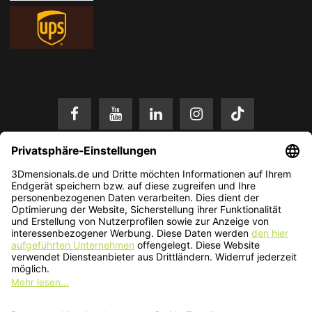
* Alle Preise in EUR inkl. gesetzl. Mehrwertsteuer zzgl.
Versandkosten
.
Änderungen und Irrtümer vorbehalten. Nur solange der Vorrat reicht.
© 2026 3Dmensionals / PONTIALIS GmbH & Co. KG - All Rights Reserved.​
Kundenbewertung