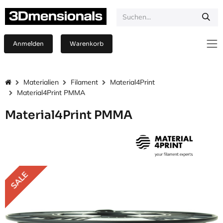
Zum Inhalt springen
Anmelden
Warenkorb
Materialien
Filament
Material4Print
Material4Print PMMA
Material4Print PMMA
SALE