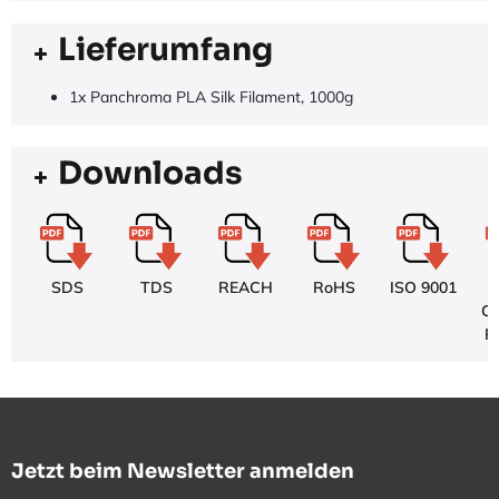
Lieferumfang
1x Panchroma PLA Silk Filament, 1000g
Downloads
SDS
TDS
REACH
RoHS
ISO 9001
P
Cr
P
Jetzt beim Newsletter anmelden