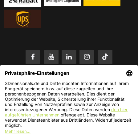
* Alle Preise in EUR inkl. gesetzl. Mehrwertsteuer zzgl.
Versandkosten
.
Änderungen und Irrtümer vorbehalten. Nur solange der Vorrat reicht.
© 2026 3Dmensionals / PONTIALIS GmbH & Co. KG - All Rights Reserved.​
Kundenbewertung