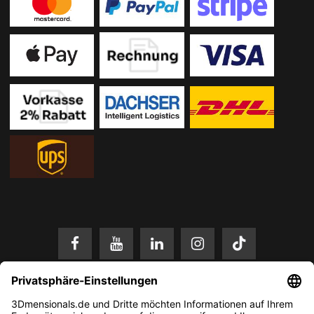
* Alle Preise in EUR inkl. gesetzl. Mehrwertsteuer zzgl.
Versandkosten
.
Änderungen und Irrtümer vorbehalten. Nur solange der Vorrat reicht.
© 2026 3Dmensionals / PONTIALIS GmbH & Co. KG - All Rights Reserved.​