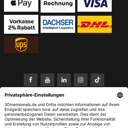
* Alle Preise in EUR inkl. gesetzl. Mehrwertsteuer zzgl.
Versandkosten
.
Änderungen und Irrtümer vorbehalten. Nur solange der Vorrat reicht.
© 2026 3Dmensionals / PONTIALIS GmbH & Co. KG - All Rights Reserved.​