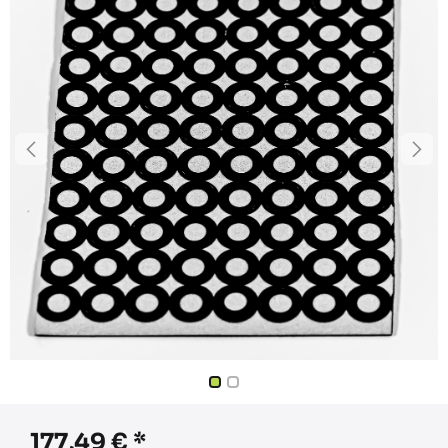
177,49
€