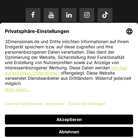
* Alle Preise in EUR inkl. gesetzl. Mehrwertsteuer zzgl.
Versandkosten
.
Änderungen und Irrtümer vorbehalten. Nur solange der Vorrat reicht.
© 2026 3Dmensionals / PONTIALIS GmbH & Co. KG - All Rights Reserved.​
Kundenbewertung