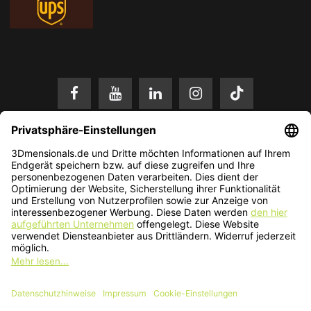
* Alle Preise in EUR inkl. gesetzl. Mehrwertsteuer zzgl.
Versandkosten
.
Änderungen und Irrtümer vorbehalten. Nur solange der Vorrat reicht.
© 2026 3Dmensionals / PONTIALIS GmbH & Co. KG - All Rights Reserved.​
Kundenbewertung