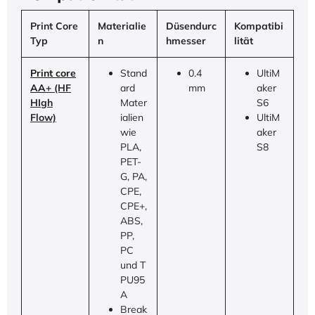
Print Core
Materialie
Düsendurc
Kompatibi
Typ
n
hmesser
lität
Print core
Stand
0.4
UltiM
AA
+ (HF
ard
mm
aker
HIgh
Mater
S6
Flow)
ialien
UltiM
wie
aker
PLA,
S8
PET-
G, PA,
CPE,
CPE+,
ABS,
PP,
PC
und T
PU95
A
Break