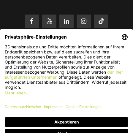
* Alle Preise in EUR inkl. gesetzl. Mehrwertsteuer zzgl.
Versandkosten
.
Änderungen und Irrtümer vorbehalten. Nur solange der Vorrat reicht.
© 2026 3Dmensionals / PONTIALIS GmbH & Co. KG - All Rights Reserved.​
Kundenbewertung