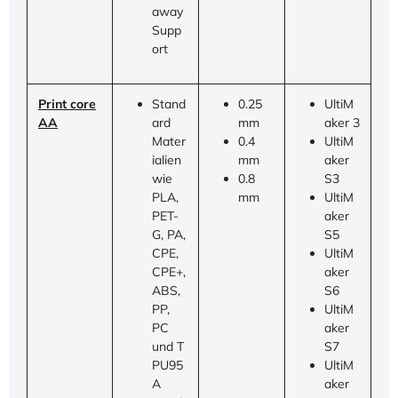
away
Supp
ort
Print core
Stand
0.25
UltiM
AA
ard
mm
aker 3
Mater
0.4
UltiM
ialien
mm
aker
wie
0.8
S3
PLA,
mm
UltiM
PET-
aker
G, PA,
S5
CPE,
UltiM
CPE+,
aker
ABS,
S6
PP,
UltiM
PC
aker
und T
S7
PU95
UltiM
A
aker