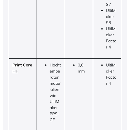
S7
UltiM
aker
S8
UltiM
aker
Facto
r 4
Print Core
Hocht
0,6
UltiM
HT
empe
mm
aker
ratur
Facto
mater
r 4
ialien
wie
UltiM
aker
PPS-
CF