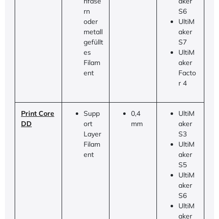
nfase
aker
rn
S6
oder
UltiM
metall
aker
gefüllt
S7
es
UltiM
Filam
aker
ent
Facto
r 4
Print Core
Supp
0,4
UltiM
DD
ort
mm
aker
Layer
S3
Filam
UltiM
ent
aker
S5
UltiM
aker
S6
UltiM
aker