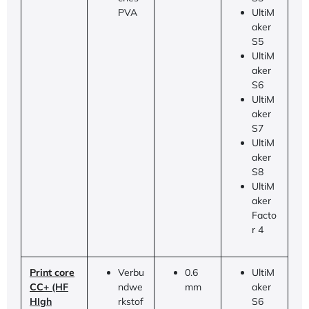
PVA
UltiM
aker
S5
UltiM
aker
S6
UltiM
aker
S7
UltiM
aker
S8
UltiM
aker
Facto
r 4
Print core
Verbu
0.6
UltiM
CC
+ (HF
ndwe
mm
aker
HIgh
rkstof
S6