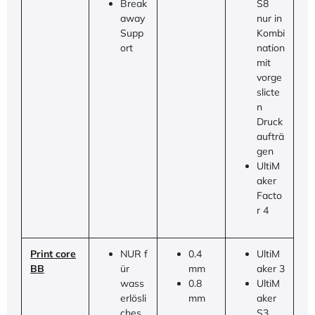
Break
S8
away
nur in
Supp
Kombi
ort
nation
mit
vorge
slicte
n
Druck
aufträ
gen
UltiM
aker
Facto
r 4
Print core
NUR f
0.4
UltiM
BB
ür
mm
aker 3
wass
0.8
UltiM
erlösli
mm
aker
ches
S3