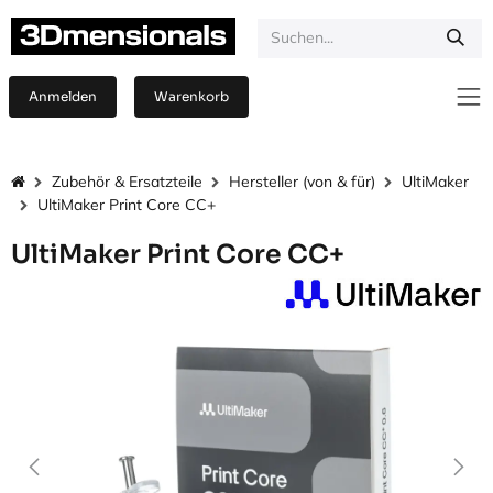
Zum Inhalt springen
Anmelden
Warenkorb
Zubehör & Ersatzteile
Hersteller (von & für)
UltiMaker
UltiMaker Print Core CC+
UltiMaker Print Core CC+