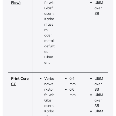
Flow)
fe wie
UltiM
Glasf
aker
asern,
S8
Karbo
nfase
rn
oder
metall
gefüllt
es
Filam
ent
Print Core
Verbu
0.4
UltiM
CC
ndwe
mm
aker
rkstof
0.6
S3
fe wie
mm
UltiM
Glasf
aker
asern,
S5
Karbo
UltiM