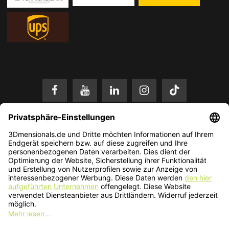
* Alle Preise in EUR inkl. gesetzl. Mehrwertsteuer zzgl.
Versandkosten
.
Änderungen und Irrtümer vorbehalten. Nur solange der Vorrat reicht.
© 2026 3Dmensionals / PONTIALIS GmbH & Co. KG - All Rights Reserved.​
Kundenbewertung