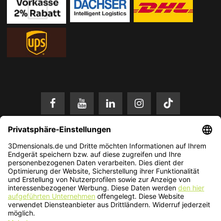
* Alle Preise in EUR inkl. gesetzl. Mehrwertsteuer zzgl.
Versandkosten
.
Änderungen und Irrtümer vorbehalten. Nur solange der Vorrat reicht.
© 2026 3Dmensionals / PONTIALIS GmbH & Co. KG - All Rights Reserved.​
Kundenbewertung