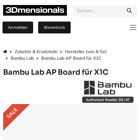
Zum Inhalt springen
Anmelden
Warenkorb
Zubehör & Ersatzteile
Hersteller (von & für)
Bambu Lab
Bambu Lab AP Board für X1C
Bambu Lab AP Board für X1C
SALE