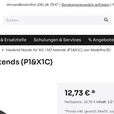
Versandkostenfrei
(DE) ab 79 €* |
Beratungsgespräch anfragen
| 
& Ersatzteile
Schulungen & Services
% Angebote
Hardend Nozzle for M1 / M2 hotends (P1&X1C) von Modefine3D
tends (P1&X1C)
12,73
€
Nettopreis:
10,70
€
Inhalt:
1.0
*Preise inkl. gesetzl. MwSt. z