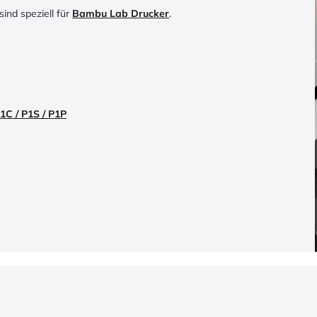
ind speziell für
Bambu Lab Drucker
.
C / P1S / P1P