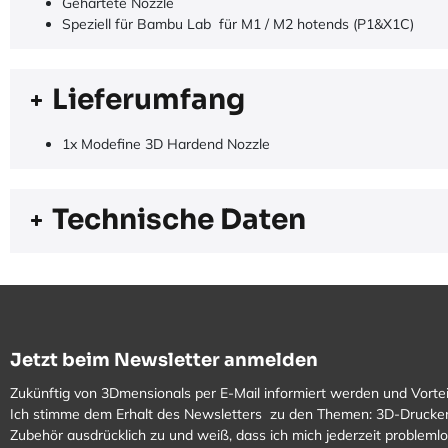
Gehärtete Nozzle
Speziell für Bambu Lab für M1 / M2 hotends (P1&X1C)
Lieferumfang
1x Modefine 3D Hardend Nozzle
Technische Daten
Jetzt beim Newsletter anmelden
Zukünftig von 3Dmensionals per E-Mail informiert werden und Vortei
Ich stimme dem Erhalt des Newsletters zu den Themen: 3D-Drucker
Zubehör ausdrücklich zu und weiß, dass ich mich jederzeit problem