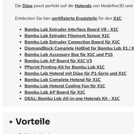
Die
Düse
passt perfekt auf die
Hotends
von Modefine3D und s
Entdecken Sie hier
zertifizierte Ersatzteile
für den
X1C
:
Bambu Lab Extruder Interface Board V9 - X1C
Bambu Lab Extruder Filament Sensor X1C
Bambu Lab Extruder Connection Board für X1C
DiamondBack Complete HotEnd for Bambu Lab X1 / X1
Bambu Lab Accessory Box für X1C und P1S
Bambu Lab AP Board für X1C V3
PPprint Printing-Kit for Bambu Lab X1C
Bambu Lab Hotend mit Düse für P1-Serie und X1C
Bambu Lab Complete Hotend für X1C
Bambu Lab Hotend Cooling Fan für X1C
Bambu Lab AP Board für X1C
DEAL: Bambu Lab All-in-one Hotends Kit - X1C
Vorteile