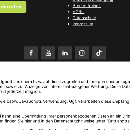
Barrierefreiheit
iderrufen
AGBs
Datenschutz
Impressum
setzl. Mehrwertsteuer zzgl.
Versandkosten
. Änderungen und Irrtümer vorbehalten. N
© 2026 3Dmensionals / PONTIALIS GmbH & Co. KG - All Rights Reserved.​
Kundenbewertung