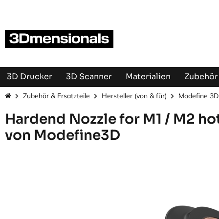
Zum Inhalt springen
3D Drucker
3D Scanner
Materialien
Zubehör 
Zubehör & Ersatzteile
Hersteller (von & für)
Modefine 3D
Hardend Nozzle for M1 / M2 ho
von Modefine3D