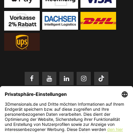
* Alle Preise in EUR inkl. gesetzl. Mehrwertsteuer zzgl.
Versandkosten
.
Änderungen und Irrtümer vorbehalten. Nur solange der Vorrat reicht.
© 2026 3Dmensionals / PONTIALIS GmbH & Co. KG - All Rights Reserved.​
Kundenbewertung