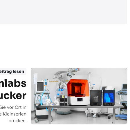
itrag lesen
mlabs
ucker
ie vor Ort in
e Kleinserien
drucken.