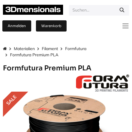
Zum Inhalt springen
Anmelden
Warenkorb
Materialien
Filament
Formfutura
Formfutura Premium PLA
Formfutura Premium PLA
SALE