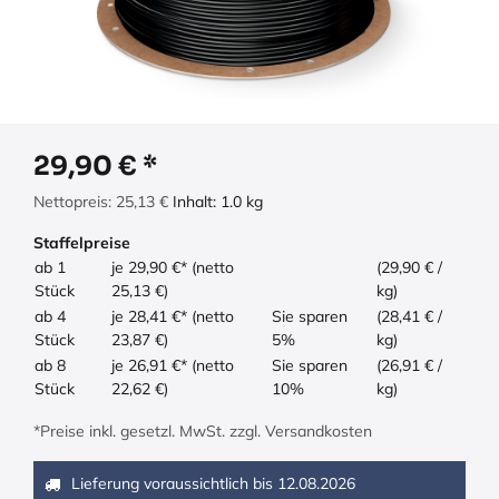
29,90
€
Nettopreis:
25,13
€
Inhalt:
1.0
kg
Staffelpreise
ab 1
je 29,90 €* (netto
(29,90 € /
Stück
25,13 €)
kg)
ab 4
je 28,41 €* (netto
Sie sparen
(28,41 € /
Stück
23,87 €)
5%
kg)
ab 8
je 26,91 €* (netto
Sie sparen
(26,91 € /
Stück
22,62 €)
10%
kg)
*Preise inkl. gesetzl. MwSt. zzgl. Versandkosten
Lieferung voraussichtlich bis
12.08.2026