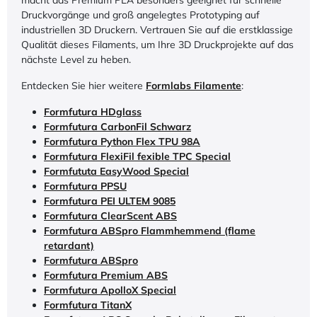
macht das Premium PLA besonders geeignet für schnelle
Druckvorgänge und groß angelegtes Prototyping auf
industriellen 3D Druckern. Vertrauen Sie auf die erstklassige
Qualität dieses Filaments, um Ihre 3D Druckprojekte auf das
nächste Level zu heben.
Entdecken Sie hier weitere
Formlabs Filamente
:
Formfutura HDglass
Formfutura CarbonFil Schwarz
Formfutura Python Flex TPU 98A
Formfutura FlexiFil fexible TPC Special
Formfututa EasyWood Special
Formfutura PPSU
Formfutura PEI ULTEM 9085
Formfutura ClearScent ABS
Formfutura ABSpro Flammhemmend (flame
retardant)
Formfutura ABSpro
Formfutura Premium ABS
Formfutura ApolloX Special
Formfutura TitanX