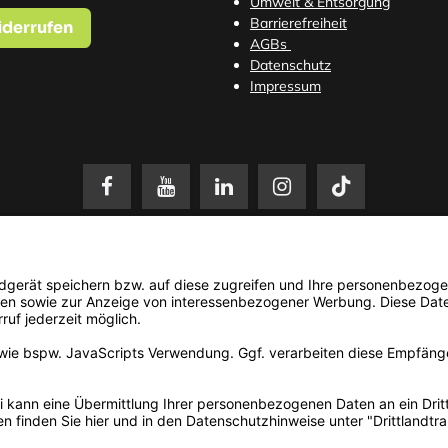
Umwelt & Entsorgung
Barrierefreiheit
iderrufen
AGBs
Datenschutz
Impressum
setzl. Mehrwertsteuer zzgl.
Versandkosten
. Änderungen und Irrtümer vorbehalten. N
© 2026 3Dmensionals / PONTIALIS GmbH & Co. KG - All Rights Reserved.​
Kundenbewertung