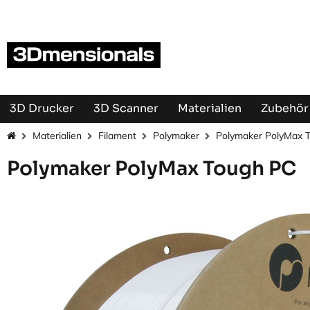
Zum Inhalt springen
3D Drucker
3D Scanner
Materialien
Zubehör 
Materialien
Filament
Polymaker
Polymaker PolyMax 
Polymaker PolyMax Tough PC