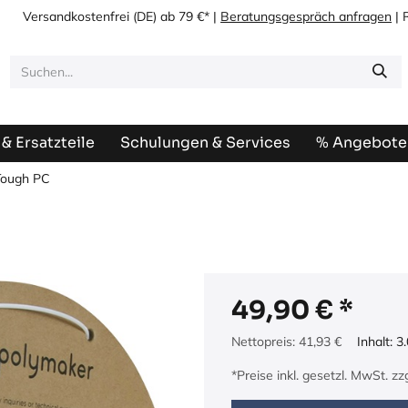
Versandkostenfrei
(DE) ab 79 €* |
Beratungsgespräch anfragen
| 
& Ersatzteile
Schulungen & Services
% Angebote
Tough PC
49,90
€
Nettopreis:
41,93
€
Inhalt:
3.
*Preise inkl. gesetzl. MwSt. z