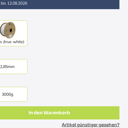
 bis
12.08.2026
 (true white)
2,85mm
3000g
In den Warenkorb
Artikel günstiger gesehen?