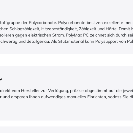
stoffgruppe der Polycarbonate. Polycarbonate besitzen exzellente mech
hen Schlagzähigkeit, Hitzebeständigkeit, Zähigkeit und Härte. Damit i
ieren gegen elektrischen Strom. PolyMax PC zeichnet sich durch sein
hochwertig und detailgenau. Als Stützmaterial kann Polysupport von 
r
e direkt vom Hersteller zur Verfügung, präzise abgestimmt auf die jewe
ter und ersparen Ihnen aufwendiges manuelles Einrichten, sodass Sie d