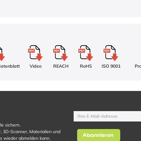
datenblatt
Video
REACH
RoHS
ISO 9001
Pro
le sichern.
, 3D-Scanner, Materialien und
Abonnieren
los wieder abmelden kann.