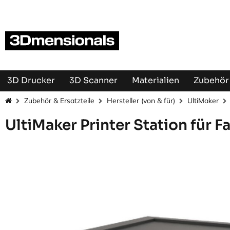
Zum Inhalt springen
3D Drucker
3D Scanner
Materialien
Zubehör 
Zubehör & Ersatzteile
Hersteller (von & für)
UltiMaker
UltiMaker Printer Station für F