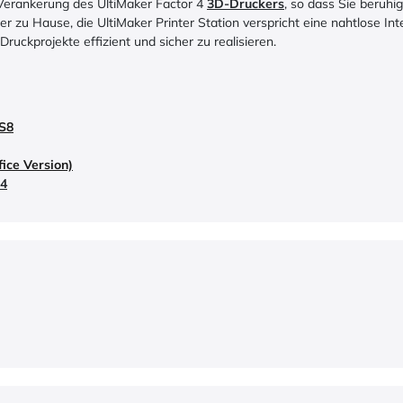
 Verankerung des UltiMaker Factor 4
3D-Druckers
, so dass Sie beruh
 zu Hause, die UltiMaker Printer Station verspricht eine nahtlose In
Druckprojekte effizient und sicher zu realisieren.
 S8
ice Version)
 4