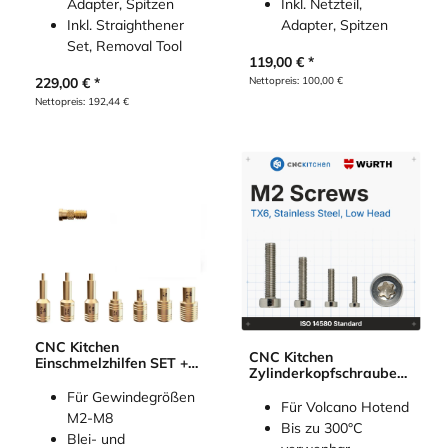
Adapter, Spitzen
Inkl. Netzteil,
Inkl. Straighthener
Adapter, Spitzen
Set, Removal Tool
119,00
€
229,00
€
Nettopreis:
100,00
€
Nettopreis:
192,44
€
CNC Kitchen
CNC Kitchen
Einschmelzhilfen SET +
Zylinderkopfschrauben
Adapter für Weller LT
mit niedrigem Kopf
V2
Für Gewindegrößen
Für Volcano Hotend
M2-M8
Bis zu 300°C
Blei- und