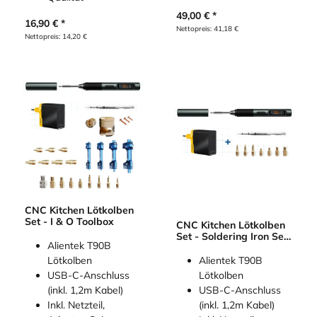
49,00
€
16,90
€
Nettopreis:
41,18
€
Nettopreis:
14,20
€
CNC Kitchen Lötkolben
Set - I & O Toolbox
CNC Kitchen Lötkolben
Set - Soldering Iron Set
Alientek T90B
L
Lötkolben
Alientek T90B
USB-C-Anschluss
Lötkolben
(inkl. 1,2m Kabel)
USB-C-Anschluss
Inkl. Netzteil,
(inkl. 1,2m Kabel)