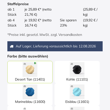
Staffelpreise
ab 1
je 25,89 €* (netto
(25,89 € /
Stück
21,76 €)
kg)
ab 4
je 19,92 €* (netto
Sie sparen
(19,92 € /
Stück
16,74 €)
23%
kg)
*Preise inkl. gesetzl. MwSt. zzgl. Versandkosten
Auf Lager, Lieferung voraussichtlich bis
12.08.2026
Farbe (bitte auswählen)
Desert Tan (11401)
Kohle (11101)
Marineblau (11600)
Eisblau (11601)