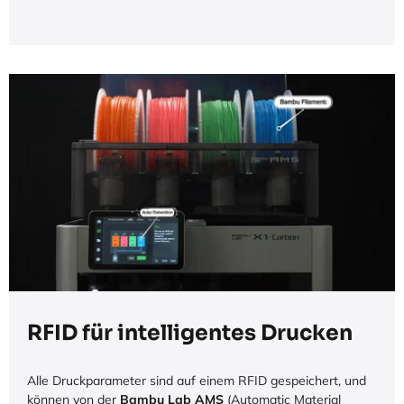
RFID für intelligentes Drucken
Alle Druckparameter sind auf einem RFID gespeichert, und
können von der
Bambu Lab AMS
(Automatic Material