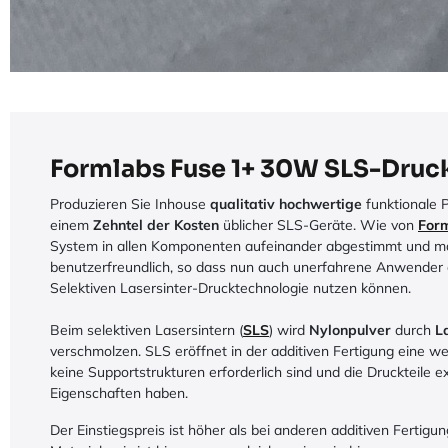
Formlabs Fuse 1+ 30W SLS-Druc
Produzieren Sie Inhouse
qualitativ hochwertige
funktionale 
einem
Zehntel der Kosten
üblicher SLS-Geräte. Wie von
For
System in allen Komponenten aufeinander abgestimmt und ma
benutzerfreundlich, so dass nun auch unerfahrene Anwender 
Selektiven Lasersinter-Drucktechnologie nutzen können.
Beim selektiven Lasersintern (
SLS
) wird
Nylonpulver
durch
L
verschmolzen. SLS eröffnet in der additiven Fertigung eine we
keine Supportstrukturen erforderlich sind und die Druckteile e
Eigenschaften haben.
Der Einstiegspreis ist höher als bei anderen additiven Fertigu