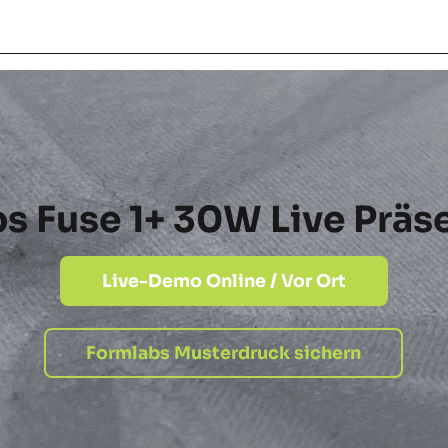
s Fuse 1+ 30W Live Präs
Live-Demo Online / Vor Ort
Formlabs Musterdruck sichern