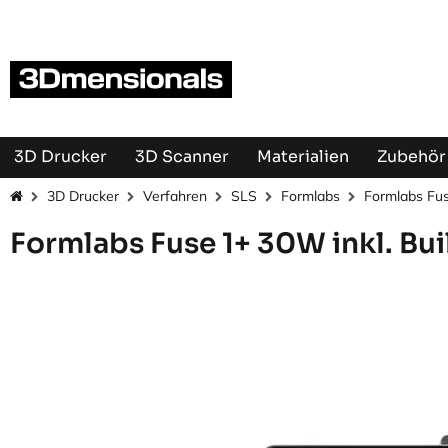
Zum Inhalt springen
3D Drucker
3D Scanner
Materialien
Zubehör 
3D Drucker
Verfahren
SLS
Formlabs
Formlabs Fus
Formlabs Fuse 1+ 30W inkl. Bu