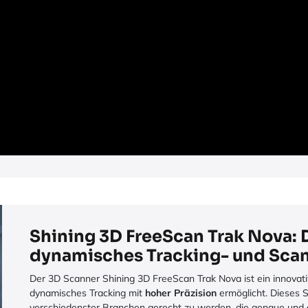
Shining 3D FreeScan Trak Nova: 
dynamisches Tracking- und Sca
Der 3D Scanner Shining 3D FreeScan Trak Nova ist ein innovat
dynamisches Tracking mit
hoher Präzision
ermöglicht. Dieses 
verschiedenster Branchen gerecht zu werden, die genaue und