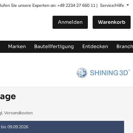
Rufen Sie unsere Experten an: +49 2234 27 660 11 |
Service/Hilfe
Anmelden
Warenkorb
Marken
Bauteilfertigung
Entdecken
Branc
rage
zgl. Versandkosten
 bis
09.09.2026