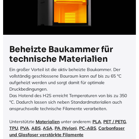
Beheizte Baukammer für
technische Materialien
Ein großer Vorteil ist die aktiv beheizte Baukammer. Der
vollständig geschlossene Bauraum kann auf bis zu 65 °C
aufgeheizt werden und sorgt damit für optimale
Druckbedingungen.
Das Hotend des H2S erreicht Temperaturen von bis zu 350
°C. Dadurch lassen sich neben Standardmaterialien auch
anspruchsvolle technische Filamente verarbeiten.
Unterstützte
Materialien
unter anderem:
PLA
,
PET / PETG
,
TPU
,
PVA
,
ABS
,
ASA
,
PA (Nylon)
,
PC-ABS
,
Carbonfaser
und Glasfaser verstärkte Filamente