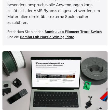
entwickeltes System mit elektrisch gesteuerten
Ventilen und intelligenter Luftführung sorgt für die
Luftbewegung während der Trocknung
und
versiegelt die Kammer nach dem
Trocknungsvorgang automatisch
wieder.
Das neue Puffersystem (Filament Buffer V2) ist
direkt im AMS integriert und sorgt für
einen
gleichmäßigen Filamentvorschub
- auch bei
flexiblen oder stark beanspruchten Materialien. Für
besonders anspruchsvolle Anwendungen kann
zusätzlich der AMS Bypass eingesetzt werden, um
Materialien direkt über externe Spulenhalter
zuzuführen.
Entdecken Sie hier den
Bambu Lab Filament Track Switch
und die
Bambu Lab Nozzle Wiping Plate
.