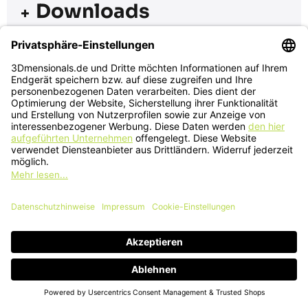
1x Druckplatte
1x Externer Abluftventilator
1x Zubehörbox
1X Spulenhalter
1x AMS 2 Pro (nur bei Combo Variante)
Technische Daten
Downloads
Bambu Lab X2D
TDS
Bambu Lab
Flyer
Rundum Sorglos
Paket