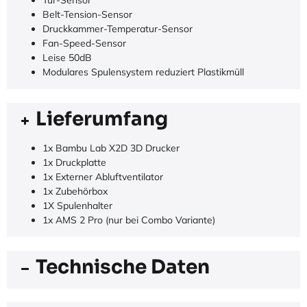
PC, PLA, PETG, TPU, ABS, ASA, PVA, PET, PPA-CF/GF
uvm.
Mit 3-fachfilter
Mikro-Lidar-unterstützte Bettnivellierung
Inklusive integrierte Kamera
Vibrationskompensation,
Wifi-Konnektivität, SD-Karte, Cloudbasiert, APP-
Steuerung
Filament-Ende-Sensor
Power Loss-Recover
Tür-Sensor
Belt-Tension-Sensor
Druckkammer-Temperatur-Sensor
Fan-Speed-Sensor
Leise 50dB
Modulares Spulensystem reduziert Plastikmüll
Lieferumfang
1x Bambu Lab X2D 3D Drucker