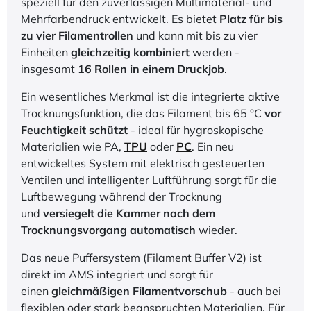
Optional: AMS 2 Pro
Das
AMS 2 Pro
ist das neueste
Materialwechselsystem von Bambu Lab und wurde
speziell für den zuverlässigen Multimaterial- und
Mehrfarbendruck entwickelt. Es bietet
Platz für bis
zu vier Filamentrollen
und kann mit bis zu vier
Einheiten
gleichzeitig kombiniert
werden -
insgesamt
16 Rollen in einem Druckjob
.
Ein wesentliches Merkmal ist die integrierte aktive
Trocknungsfunktion, die das Filament bis 65 °C
vor
Feuchtigkeit schützt
- ideal für hygroskopische
Materialien wie PA,
TPU
oder
PC
. Ein neu