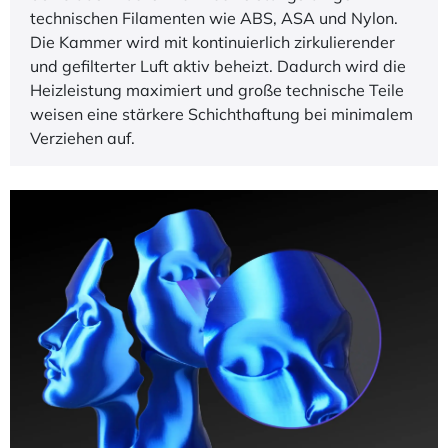
Temperaturbeständigkeit wie PLA ausgelegt ist,
saugt der X2D frische Kühlluft durch die externe
Ansaugöffnung an und leitet warme Luft durch den
Auslass ab. Dadurch entsteht ein kontinuierlicher
Luftaustausch. Dies gewährleistet, dass Überhänge
und Brücken sauber und klar gedruckt werden.
Im Heizmodus ermöglicht die 300 °C heiße Düse in
Kombination mit einer aktiv beheizten Kammer bei
65 °C das Drucken von hochleistungsfähigen
technischen Filamenten wie ABS, ASA und Nylon.
Die Kammer wird mit kontinuierlich zirkulierender
und gefilterter Luft aktiv beheizt. Dadurch wird die
Heizleistung maximiert und große technische Teile
weisen eine stärkere Schichthaftung bei minimalem
Verziehen auf.