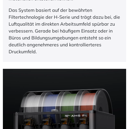
besteht aus einem
C3-Vorfilter
, einem H12-HEPA-
Filter und einer Aktivkohleschicht auf
Kokosnussschalenbasis.
Bereits im ersten Schritt werden grobe Partikel
zuverlässig abgefangen, während der HEPA-Filter
selbst feinste Schwebstoffe aus der Luft entfernt.
Die Aktivkohle reduziert zusätzlich typische
Gerüche, wie sie beim Drucken von technischen
Materialien entstehen können.
Das System basiert auf der bewährten
Filtertechnologie der H-Serie und trägt dazu bei, die
Luftqualität im direkten Arbeitsumfeld spürbar zu
verbessern. Gerade bei häufigem Einsatz oder in
Büros und Bildungsumgebungen entsteht so ein
deutlich angenehmeres und kontrollierteres
Druckumfeld.