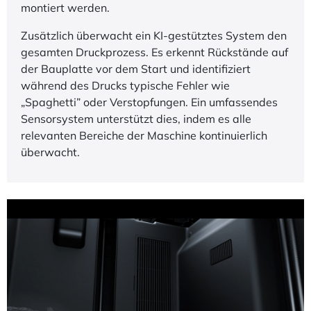
Bereich von bis zu 50 Mikrometern, sodass die
Maschine auch langfristig konstant präzise
Ergebnisse liefert.
Die automatische Loch- und Konturkompensation
sorgt für passgenaue Bauteile. Materialbedingte
Schrumpfung wird berücksichtigt, sodass
Bohrungen und Funktionsflächen näher an den
Sollmaßen liegen und die Bauteile können direkt
montiert werden.
Zusätzlich überwacht ein KI-gestütztes System den
gesamten Druckprozess. Es erkennt Rückstände auf
der Bauplatte vor dem Start und identifiziert
während des Drucks typische Fehler wie
„Spaghetti” oder Verstopfungen. Ein umfassendes
Sensorsystem unterstützt dies, indem es alle
relevanten Bereiche der Maschine kontinuierlich
überwacht.