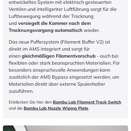
Mehrfarbendruck entwickelt. Es bietet
Platz für bis
zu vier Filamentrollen
und kann mit bis zu vier
Einheiten
gleichzeitig kombiniert
werden -
insgesamt
16 Rollen in einem Druckjob
.
Ein wesentliches Merkmal ist die integrierte aktive
Trocknungsfunktion, die das Filament bis 65 °C
vor
Feuchtigkeit schützt
- ideal für hygroskopische
Materialien wie PA,
TPU
oder
PC
. Ein neu
entwickeltes System mit elektrisch gesteuerten
Ventilen und intelligenter Luftführung sorgt für die
Luftbewegung während der Trocknung
und
versiegelt die Kammer nach dem
Trocknungsvorgang automatisch
wieder.
Das neue Puffersystem (Filament Buffer V2) ist
direkt im AMS integriert und sorgt für
einen
gleichmäßigen Filamentvorschub
- auch bei
flexiblen oder stark beanspruchten Materialien. Für