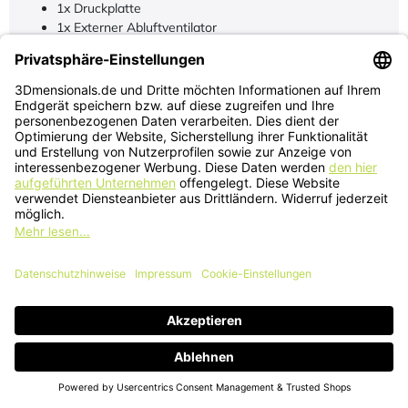
Belt-Tension-Sensor
Druckkammer-Temperatur-Sensor
Fan-Speed-Sensor
Leise 50dB
Modulares Spulensystem reduziert Plastikmüll
Lieferumfang
1x Bambu Lab X2D 3D Drucker
1x Druckplatte
1x Externer Abluftventilator
1x Zubehörbox
1X Spulenhalter
1x AMS 2 Pro (nur bei Combo Variante)
Technische Daten