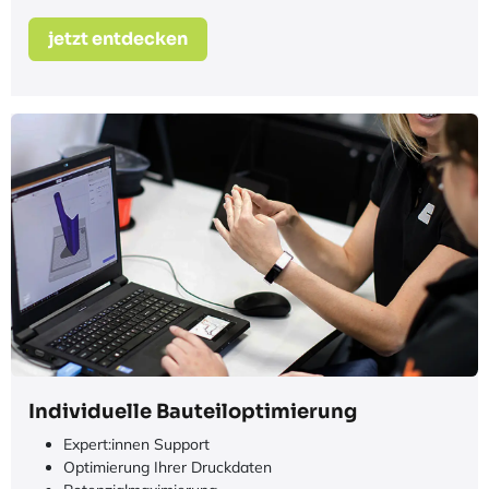
Garantieverlängerung
Garantieverlängerung bis 24 Monate
volle Herstellergarantie
kostenfreie Ersatzteile
89,00€*
jetzt entdecken