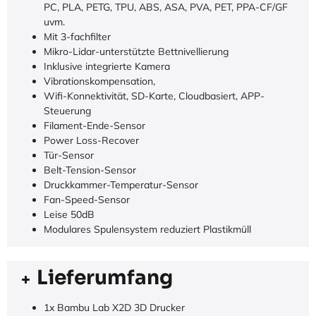
Hochgeschwindigkeitsstruktur CoreXY
20000 mm/s² Beschleunigung
Düsentemperatur bis 300°C
Direkt Drive Extruder
Zweiter Extruder (bowden) optimal für Support Material
Vollmetall-Hotend
Stainless Steel Nozzle
Druckbett bis 120°C
Aktive Bauraumheizung bis 65°C
Optimal für Carbon-/glasfaserverstärktes Polymere, PA,
PC, PLA, PETG, TPU, ABS, ASA, PVA, PET, PPA-CF/GF
uvm.
Mit 3-fachfilter
Mikro-Lidar-unterstützte Bettnivellierung
Inklusive integrierte Kamera
Vibrationskompensation,
Wifi-Konnektivität, SD-Karte, Cloudbasiert, APP-
Steuerung
Filament-Ende-Sensor
Power Loss-Recover
Tür-Sensor