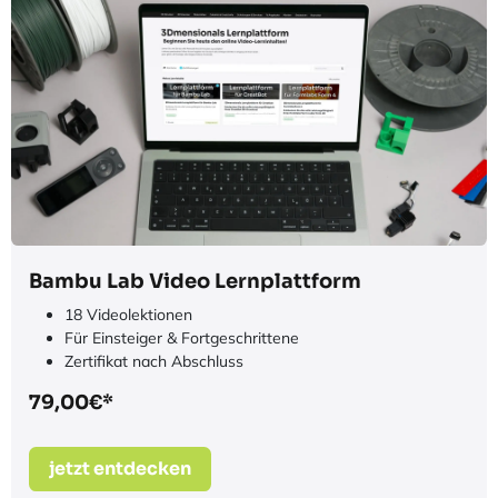
besonders anspruchsvolle Anwendungen kann
zusätzlich der AMS Bypass eingesetzt werden, um
Materialien direkt über externe Spulenhalter
zuzuführen.
Entdecken Sie hier den
Bambu Lab Filament Track Switch
und die
Bambu Lab Nozzle Wiping Plate
.