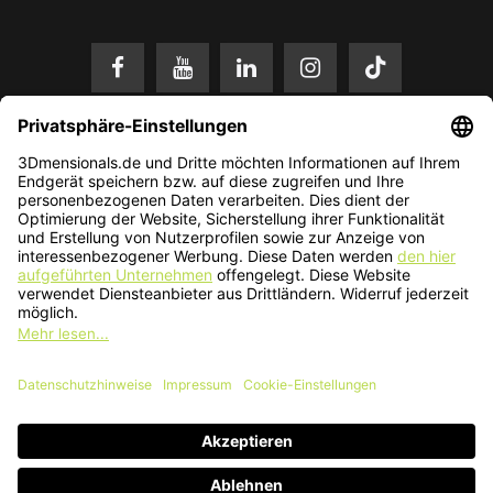
* Alle Preise in EUR inkl. gesetzl. Mehrwertsteuer zzgl.
Versandkosten
.
Änderungen und Irrtümer vorbehalten. Nur solange der Vorrat reicht.
© 2026 3Dmensionals / PONTIALIS GmbH & Co. KG - All Rights Reserved.​
Kundenbewertung