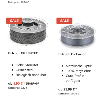
Nettopreis:
46,20
€
SALE
SALE
Extrudr GREENTEC
Extrudr BioFusion
Hohe Stabilität
Metallische Optik
Geruchsfrei
100% recyclebar
Biologisch abbaubar
Cura-Profile
verfügbar
ab
9,90
€
23,87
€
Nettopreis:
8,32
€
ab
23,99
€
Nettopreis:
20,16
€