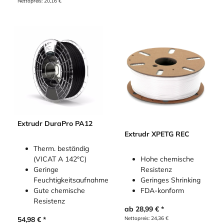
Nettopreis:
20,16
€
Extrudr DuraPro PA12
Extrudr XPETG REC
Therm. beständig
(VICAT A 142°C)
Hohe chemische
Geringe
Resistenz
Feuchtigkeitsaufnahme
Geringes Shrinking
Gute chemische
FDA-konform
Resistenz
ab
28,99
€
54,98
€
Nettopreis:
24,36
€