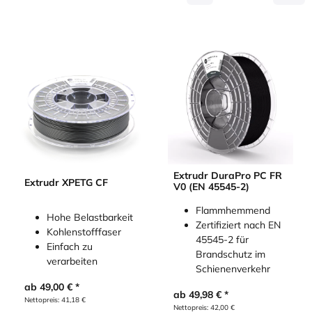
Extrudr DuraPro PC FR
Extrudr XPETG CF
V0 (EN 45545-2)
Flammhemmend
Hohe Belastbarkeit
Zertifiziert nach EN
Kohlenstofffaser
45545-2 für
Einfach zu
Brandschutz im
verarbeiten
Schienenverkehr
ab
49,00
€
ab
49,98
€
Nettopreis:
41,18
€
Nettopreis:
42,00
€