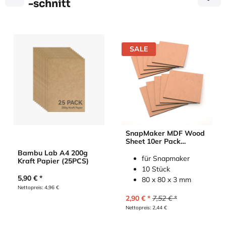
-schnitt
SALE
SnapMaker MDF Wood
Sheet 10er Pack
(Holzplatten)
Bambu Lab A4 200g
für Snapmaker
Kraft Papier (25PCS)
10 Stück
5,90
€
80 x 80 x 3 mm
Nettopreis:
4,96
€
2,90
€
7,52
€
Nettopreis:
2,44
€