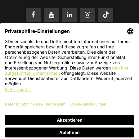
* Alle Preise in EUR inkl. gesetzl. Mehrwertsteuer zzgl.
Versandkosten
.
Änderungen und Irrtümer vorbehalten. Nur solange der Vorrat reicht.
© 2026 3Dmensionals / PONTIALIS GmbH & Co. KG - All Rights Reserved.​
Kundenbewertung