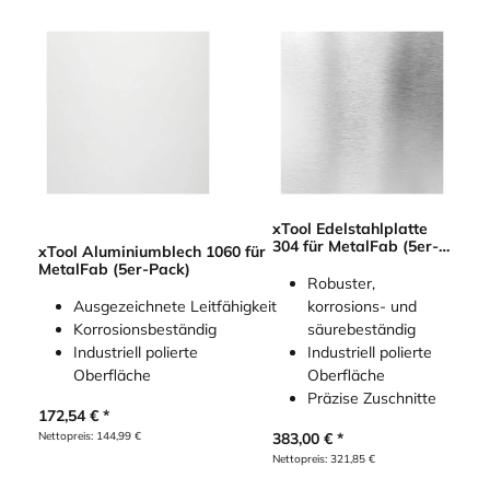
xTool Edelstahlplatte
304 für MetalFab (5er-
xTool Aluminiumblech 1060 für
Pack)
MetalFab (5er-Pack)
Robuster,
Ausgezeichnete Leitfähigkeit
korrosions- und
Korrosionsbeständig
säurebeständig
Industriell polierte
Industriell polierte
Oberfläche
Oberfläche
Präzise Zuschnitte
172,54
€
Nettopreis:
144,99
€
383,00
€
Nettopreis:
321,85
€