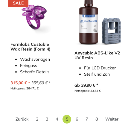
SALE
Formlabs Castable
Wax Resin (Form 4)
Anycubic ABS-Like V2
UV Resin
Wachsvorlagen
Feinguss
Für LCD Drucker
Scharfe Details
Steif und Zäh
315,00
€
355,69
€
ab
39,90
€
Nettopreis:
264,71
€
Nettopreis:
33,53
€
Zurück
2
3
4
5
6
7
8
Weiter