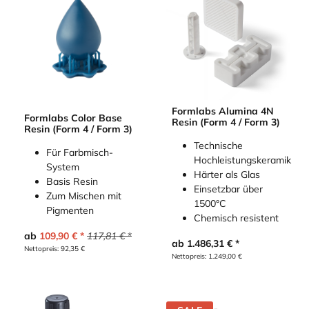
Formlabs Alumina 4N
Formlabs Color Base
Resin (Form 4 / Form 3)
Resin (Form 4 / Form 3)
Technische
Für Farbmisch-
Hochleistungskeramik
System
Härter als Glas
Basis Resin
Einsetzbar über
Zum Mischen mit
1500°C
Pigmenten
Chemisch resistent
ab
109,90
€
117,81
€
ab
1.486,31
€
Nettopreis:
92,35
€
Nettopreis:
1.249,00
€