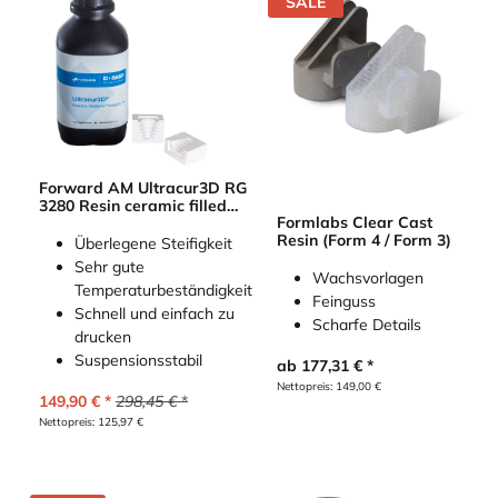
SALE
Forward AM Ultracur3D RG
3280 Resin ceramic filled
Formlabs Clear Cast
(BASF)
Resin (Form 4 / Form 3)
Überlegene Steifigkeit
Sehr gute
Wachsvorlagen
Temperaturbeständigkeit
Feinguss
Schnell und einfach zu
Scharfe Details
drucken
Suspensionsstabil
ab
177,31
€
Nettopreis:
149,00
€
149,90
€
298,45
€
Nettopreis:
125,97
€