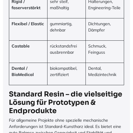
Rigid /
sehr steif,
Halterungen,
faserverstärkt
maßhaltig
Engineering-Teile
Flexibel / Elastic
gummiartig,
Dichtungen,
dehnbar
Dämpfer
Castable
rückstandsfrei
Schmuck,
ausbrennbar
Feinguss
Dental /
biokompatibel,
Dental,
BioMedical
zertifiziert
Medizintechnik
Standard Resin – die vielseitige
Lösung für Prototypen &
Endprodukte
Für allgemeine Projekte ohne spezielle mechanische
Anforderungen ist Standard-Kunstharz ideal. Es bietet eine
gute Balance zwischen Genauigkeit und Stabilität und