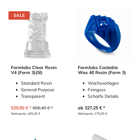
SALE
Formlabs Clear Resin
Formlabs Castable
V4 (Form 3)(5l)
Wax 40 Resin (Form 3)
Standard Resin
Wachsvorlagen
General Purpose
Feinguss
Transparent
Scharfe Details
529,90
€
666,40
€
ab
327,25
€
Nettopreis:
445,29
€
Nettopreis:
275,00
€