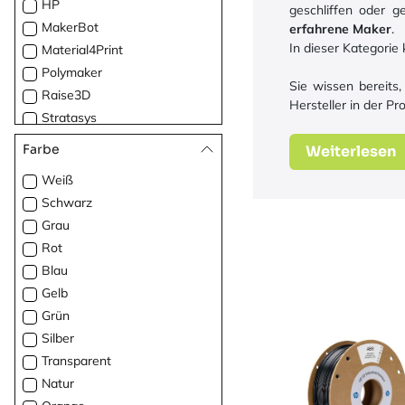
HP
geschliffen oder g
MakerBot
erfahrene Maker
.
In dieser Kategori
Material4Print
Polymaker
Sie wissen bereits
Raise3D
Hersteller in der Pr
Stratasys
TreeD
Farbe
Weiterlesen
UltiMaker
Weiß
Verbatim
Schwarz
Grau
Rot
Blau
Gelb
Grün
Silber
Transparent
Natur