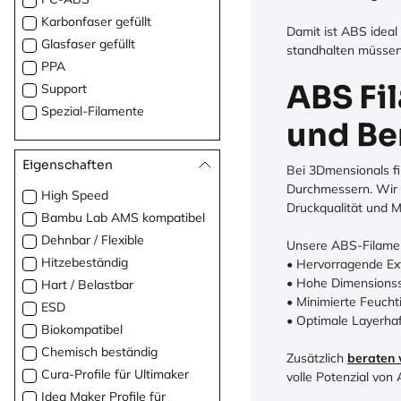
Karbonfaser gefüllt
Damit ist ABS ideal
Glasfaser gefüllt
standhalten müssen
PPA
ABS Fi
Support
Spezial-Filamente
und Be
Eigenschaften
Bei 3Dmensionals fi
Durchmessern. Wir 
High Speed
Druckqualität und Ma
Bambu Lab AMS kompatibel
Dehnbar / Flexible
Unsere ABS-Filamen
Hitzebeständig
• Hervorragende Ex
• Hohe Dimensionsst
Hart / Belastbar
• Minimierte Feuch
ESD
• Optimale Layerha
Biokompatibel
Chemisch beständig
Zusätzlich
beraten 
Cura-Profile für Ultimaker
volle Potenzial vo
Idea Maker Profile für