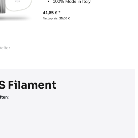
100% Made in Italy
41,65
€
Nettopreis:
35,00
€
eiter
S Filament
ften
: