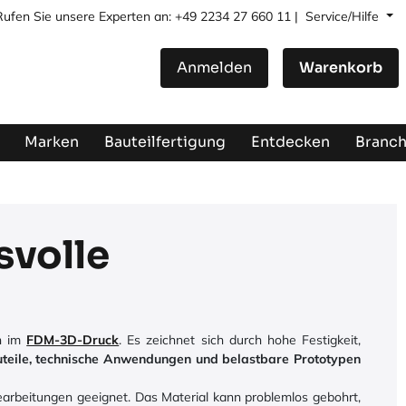
Rufen Sie unsere Experten an: +49 2234 27 660 11 |
Service/Hilfe
Anmelden
Warenkorb
Marken
Bauteilfertigung
Entdecken
Branc
svolle
en im
FDM-3D-Druck
. Es zeichnet sich durch hohe Festigkeit,
auteile, technische Anwendungen und belastbare Prototypen
bearbeitungen geeignet. Das Material kann problemlos gebohrt,