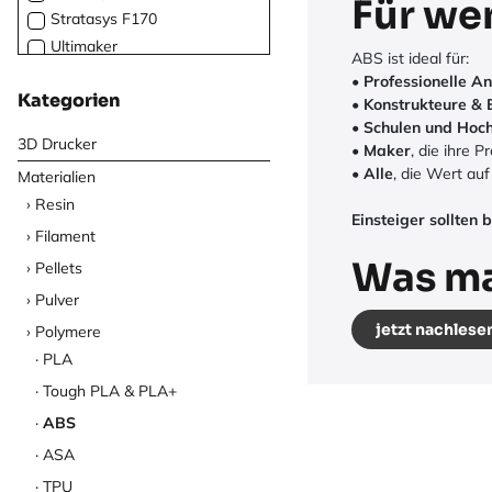
Für we
Stratasys F170
Ultimaker
ABS ist ideal für:
•
Professionelle A
Kategorien
•
Konstrukteure & 
•
Schulen und Hoc
3D Drucker
•
Maker
, die ihre 
•
Alle
, die Wert auf
Materialien
Resin
Einsteiger sollten
Filament
Was ma
Pellets
Pulver
jetzt nachlese
Polymere
PLA
Tough PLA & PLA+
ABS
ASA
TPU