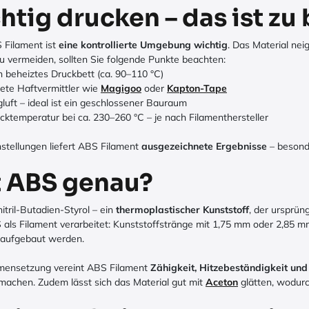
htig drucken – das ist zu
 Filament ist
eine kontrollierte Umgebung wichtig
. Das Material ne
 vermeiden, sollten Sie folgende Punkte beachten:
 beheiztes Druckbett (ca. 90–110 °C)
ete Haftvermittler wie
Magigoo
oder
Kapton-Tape
luft – ideal ist ein geschlossener Bauraum
ucktemperatur bei ca. 230–260 °C – je nach Filamenthersteller
instellungen liefert ABS Filament
ausgezeichnete Ergebnisse
– besond
t ABS genau?
itril-Butadien-Styrol – ein
thermoplastischer Kunststoff
, der ursprün
als Filament verarbeitet: Kunststoffstränge mit 1,75 mm oder 2,85 
 aufgebaut werden.
mensetzung vereint ABS Filament
Zähigkeit, Hitzebeständigkeit und
machen. Zudem lässt sich das Material gut mit
Aceton
glätten, wodur