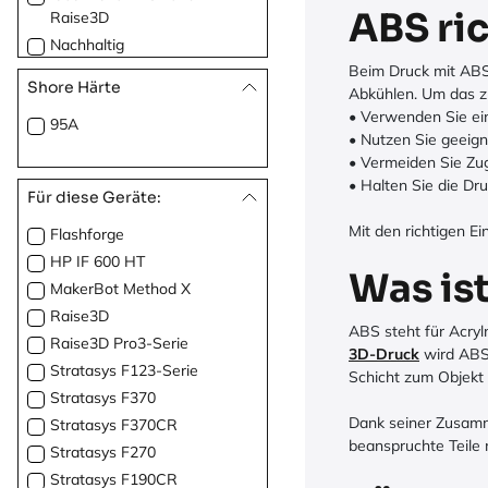
ABS ric
Raise3D
Nachhaltig
Beim Druck mit ABS
Auf Pappspule
Shore Härte
Abkühlen. Um das zu
Dekorativ
• Verwenden Sie ein
95A
Geruchlos
• Nutzen Sie geeign
Matt
• Vermeiden Sie Zug
Glänzend
• Halten Sie die Dr
Für diese Geräte:
Mit den richtigen E
Flashforge
HP IF 600 HT
Was is
MakerBot Method X
Raise3D
ABS steht für Acryln
Raise3D Pro3-Serie
3D-Druck
wird ABS 
Stratasys F123-Serie
Schicht zum Objekt
Stratasys F370
Dank seiner Zusam
Stratasys F370CR
beanspruchte Teile 
Stratasys F270
Stratasys F190CR