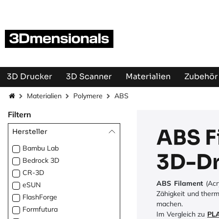
Zum Inhalt springen
3D Drucker
3D Scanner
Materialien
Zubehör 
Materialien
Polymere
ABS
Filtern
ABS F
Hersteller
Bambu Lab
3D-D
Bedrock 3D
CR-3D
ABS Filament
(Acr
eSUN
Zähigkeit und therm
FlashForge
machen.
Formfutura
Im Vergleich zu
PL