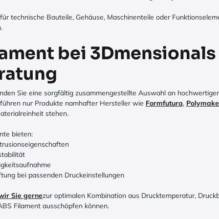
 für technische Bauteile, Gehäuse, Maschinenteile oder Funktionsel
.
lament bei 3Dmensionals 
ratung
nden Sie eine sorgfältig zusammengestellte Auswahl an hochwertigem
führen nur Produkte namhafter Hersteller wie
Formfutura
,
Polymake
terialreinheit stehen.
te bieten:
trusionseigenschaften
abilität
tigkeitsaufnahme
ftung bei passenden Druckeinstellungen
wir Sie gerne
zur optimalen Kombination aus Drucktemperatur, Druc
n ABS Filament ausschöpfen können.