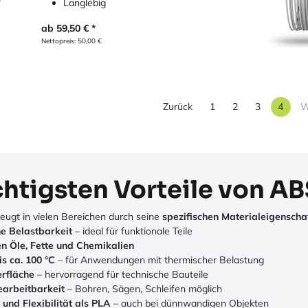
Langlebig
ab
59,50
€
Nettopreis:
50,00
€
Zurück
1
2
3
4
W
chtigsten Vorteile von AB
eugt in vielen Bereichen durch seine
spezifischen Materialeigenscha
e Belastbarkeit
– ideal für funktionale Teile
 Öle, Fette und Chemikalien
s ca. 100 °C
– für Anwendungen mit thermischer Belastung
erfläche
– hervorragend für technische Bauteile
arbeitbarkeit
– Bohren, Sägen, Schleifen möglich
und Flexibilität als PLA
– auch bei dünnwandigen Objekten