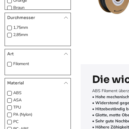
Orange
Braun
Lila
Durchmesser
Magenta
1,75mm
Bronze
2,85mm
Metall
Art
Filament
Die wi
Material
ABS Filament überz
ABS
•
Hohe mechanisch
ASA
•
Widerstand gegen
TPU
•
Hitzebeständig bi
PA (Nylon)
•
Glatte, matte Ob
•
Sehr gute Nachbe
PC
•
Höhere Zähigkeit 
PC-ABS