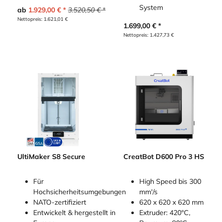
System
ab
1.929,00
€
3.520,50
€
Nettopreis:
1.621,01
€
1.699,00
€
Nettopreis:
1.427,73
€
CreatBot D600 Pro 3 HS
UltiMaker S8 Secure
High Speed bis 300
Für
mm'/s
Hochsicherheitsumgebungen
620 x 620 x 620 mm
NATO-zertifiziert
Extruder: 420°C,
Entwickelt & hergestellt in