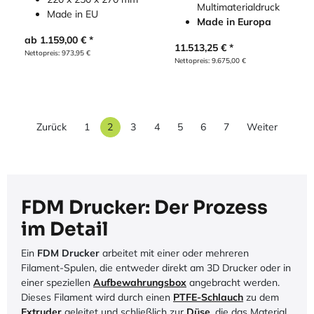
Multimaterialdruck
Made in EU
Made in Europa
ab
1.159,00
€
11.513,25
€
Nettopreis:
973,95
€
Nettopreis:
9.675,00
€
Zurück
1
2
3
4
5
6
7
Weiter
FDM Drucker: Der Prozess
im Detail
Ein
FDM Drucker
arbeitet mit einer oder mehreren
Filament-Spulen, die entweder direkt am 3D Drucker oder in
einer speziellen
Aufbewahrungsbox
angebracht werden.
Dieses Filament wird durch einen
PTFE-Schlauch
zu dem
Extruder
geleitet und schließlich zur
Düse
, die das Material