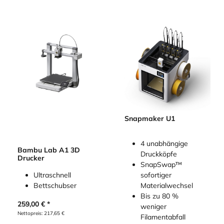
Snapmaker U1
4 unabhängige
Bambu Lab A1 3D
Druckköpfe
Drucker
SnapSwap™
Ultraschnell
sofortiger
Bettschubser
Materialwechsel
Bis zu 80 %
259,00
€
weniger
Nettopreis:
217,65
€
Filamentabfall