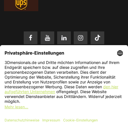
* Alle Preise in EUR inkl. gesetzl. Mehrwertsteuer zzgl.
Versandkosten
.
Änderungen und Irrtümer vorbehalten. Nur solange der Vorrat reicht.
© 2026 3Dmensionals / PONTIALIS GmbH & Co. KG - All Rights Reserved.​
Kundenbewertung