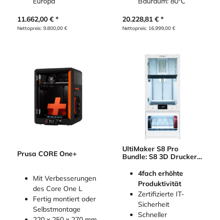
Bauraum: 80°C
Europa
20.228,81
€
11.662,00
€
Nettopreis:
16.999,00
€
Nettopreis:
9.800,00
€
UltiMaker S8 Pro
Prusa CORE One+
Bundle: S8 3D Drucker
mit Material Station
4fach erhöhte
Mit Verbesserungen
Produktivität
des Core One L
Zertifizierte IT-
Fertig montiert oder
Sicherheit
Selbstmontage
Schneller
220 x 250 x 270 mm