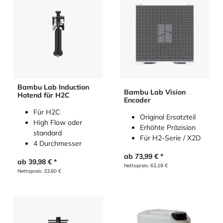
Bambu Lab Induction
Bambu Lab Vision
Hotend für H2C
Encoder
Für H2C
Original Ersatzteil
High Flow oder
Erhöhte Präzision
standard
Für H2-Serie / X2D
4 Durchmesser
ab
73,99
€
ab
39,98
€
Nettopreis:
62,18
€
Nettopreis:
33,60
€