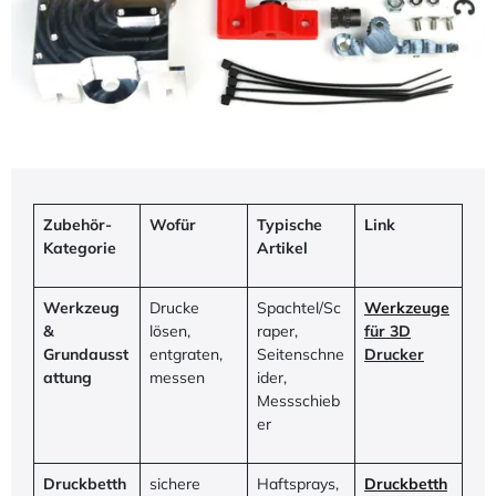
Zubehör-
Wofür
Typische
Link
Kategorie
Artikel
Werkzeug
Drucke
Spachtel/Sc
Werkzeuge
&
lösen,
raper,
für 3D
Grundausst
entgraten,
Seitenschne
Drucker
attung
messen
ider,
Messschieb
er
Druckbetth
sichere
Haftsprays,
Druckbetth