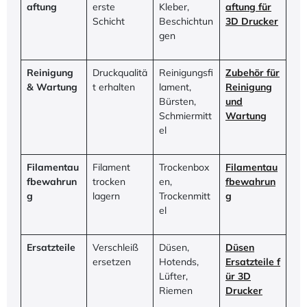
aftung
erste
Kleber,
aftung für
Schicht
Beschichtun
3D Drucker
gen
Reinigung
Druckqualitä
Reinigungsfi
Zubehör für
& Wartung
t erhalten
lament,
Reinigung
Bürsten,
und
Schmiermitt
Wartung
el
Filamentau
Filament
Trockenbox
Filamentau
fbewahrun
trocken
en,
fbewahrun
g
lagern
Trockenmitt
g
el
Ersatzteile
Verschleiß
Düsen,
Düsen
ersetzen
Hotends,
Ersatzteile f
Lüfter,
ür 3D
Riemen
Drucker