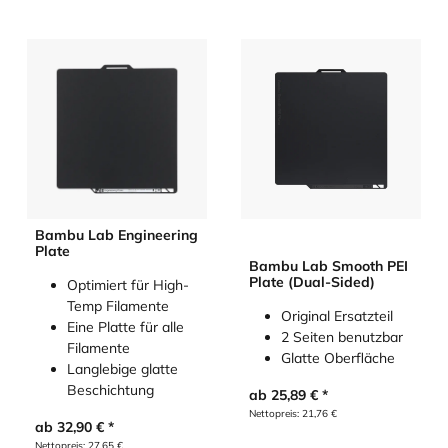
Bambu Lab Engineering
Plate
Bambu Lab Smooth PEI
Plate (Dual-Sided)
Optimiert für High-
Temp Filamente
Original Ersatzteil
Eine Platte für alle
2 Seiten benutzbar
Filamente
Glatte Oberfläche
Langlebige glatte
Beschichtung
ab
25,89
€
Nettopreis:
21,76
€
ab
32,90
€
Nettopreis:
27,65
€