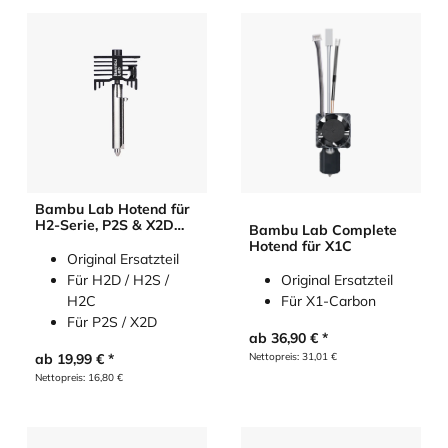
Bambu Lab Hotend für
H2-Serie, P2S & X2D
Bambu Lab Complete
(neu)
Hotend für X1C
Original Ersatzteil
Für H2D / H2S /
Original Ersatzteil
H2C
Für X1-Carbon
Für P2S / X2D
ab
36,90
€
ab
19,99
€
Nettopreis:
31,01
€
Nettopreis:
16,80
€