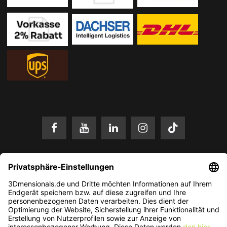
* Alle Preise in EUR inkl. gesetzl. Mehrwertsteuer zzgl.
Versandkosten
.
Änderungen und Irrtümer vorbehalten. Nur solange der Vorrat reicht.
© 2026 3Dmensionals / PONTIALIS GmbH & Co. KG - All Rights Reserved.​
Kundenbewertung