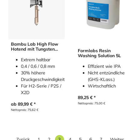
Bambu Lab High Flow
Hotend mit Tungsten
Formlabs Resin
Carbide
Washing Solution 5L
(Wolframkarbid) Nozzle
Extrem haltbar
0,4 / 0,6 / 0,8 mm
Effizient wie IPA
30% höhere
Nicht entzündliche
Druckgeschwindigkeit
(GHS-KLass.)
Für H2-Serie / P2S /
Wirtschaftlich
X2D
89,25
€
ab
89,99
€
Nettopreis:
75,00
€
Nettopreis:
75,62
€
Zurück
1
2
3
4
5
6
7
Weiter