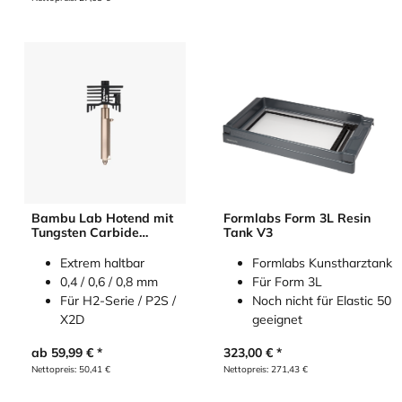
Bambu Lab Hotend mit
Formlabs Form 3L Resin
Tungsten Carbide
Tank V3
(Wolframkarbid)
Nozzle
Extrem haltbar
Formlabs Kunstharztank
0,4 / 0,6 / 0,8 mm
Für Form 3L
Für H2-Serie / P2S /
Noch nicht für Elastic 50
X2D
geeignet
ab
59,99
€
323,00
€
Nettopreis:
50,41
€
Nettopreis:
271,43
€