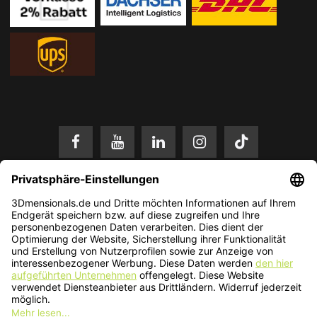
* Alle Preise in EUR inkl. gesetzl. Mehrwertsteuer zzgl.
Versandkosten
.
Änderungen und Irrtümer vorbehalten. Nur solange der Vorrat reicht.
© 2026 3Dmensionals / PONTIALIS GmbH & Co. KG - All Rights Reserved.​
Kundenbewertung