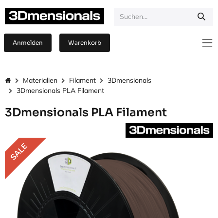
Zum Inhalt springen
Anmelden
Warenkorb
Materialien
Filament
3Dmensionals
3Dmensionals PLA Filament
3Dmensionals PLA Filament
SALE