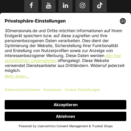
* Alle Preise in EUR inkl. gesetzl. Mehrwertsteuer zzgl.
Versandkosten
.
Änderungen und Irrtümer vorbehalten. Nur solange der Vorrat reicht.
© 2026 3Dmensionals / PONTIALIS GmbH & Co. KG - All Rights Reserved.​
Kundenbewertung