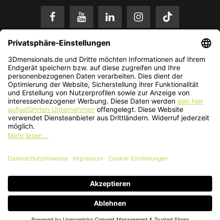
* Alle Preise in EUR inkl. gesetzl. Mehrwertsteuer zzgl.
Versandkosten
.
Änderungen und Irrtümer vorbehalten. Nur solange der Vorrat reicht.
© 2026 3Dmensionals / PONTIALIS GmbH & Co. KG - All Rights Reserved.​
Kundenbewertung